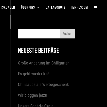
FTSKUNDEN
ÜBER UNS
DATENSCHUTZ
IMPRESSUM
NEUESTE BEITRÄGE
Große Änderung im Chiligarten!
Es geht wieder los!
Chilisauce als Werbegeschenk
Wir bloggen jetzt!
Unsere Schärfe-Skala