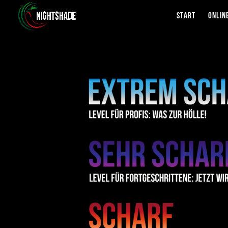
START
ONLIN