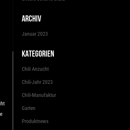
ARCHIV
Januar 2023
KATEGORIEN
Chili Anzucht
Chili-Jahr 2023
Chili-Manufaktur
cht
Garten
le
Produktnews