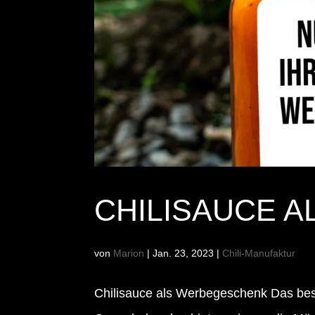
CHILISAUCE 
von
Marion
|
Jan. 23, 2023
|
Chili-Manufaktur
Chilisauce als Werbegeschenk Das bes