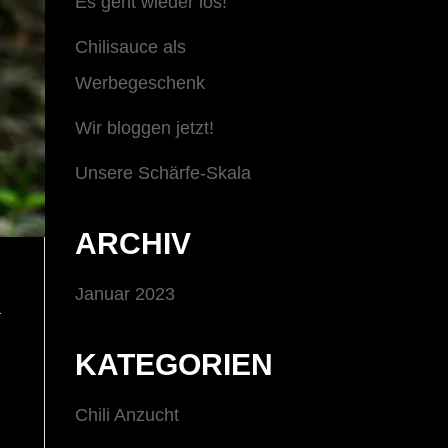
Es geht wieder los!
Chilisauce als
Werbegeschenk
Wir bloggen jetzt!
Unsere Schärfe-Skala
ARCHIV
K
Januar 2023
KATEGORIEN
Chili Anzucht