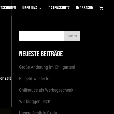
FTSKUNDEN
ÜBER UNS
DATENSCHUTZ
IMPRESSUM
NEUESTE BEITRÄGE
Große Änderung im Chiligarten!
tenzeit
Es geht wieder los!
Chilisauce als Werbegeschenk
Wir bloggen jetzt!
Unsere Schärfe-Skala